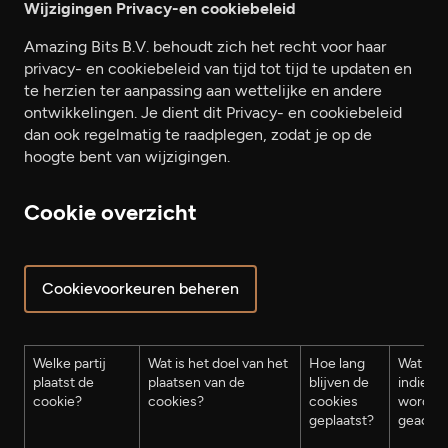
Wijzigingen Privacy-en cookiebeleid
Amazing Bits B.V. behoudt zich het recht voor haar
privacy- en cookiebeleid van tijd tot tijd te updaten en
te herzien ter aanpassing aan wettelijke en andere
ontwikkelingen. Je dient dit Privacy- en cookiebeleid
dan ook regelmatig te raadplegen, zodat je op de
hoogte bent van wijzigingen.
Cookie overzicht
Cookievoorkeuren beheren
Welke partij
Wat is het doel van het
Hoe lang
Wat is h
plaatst de
plaatsen van de
blijven de
indien d
cookie?
cookies?
cookies
worden
geplaatst?
geacce