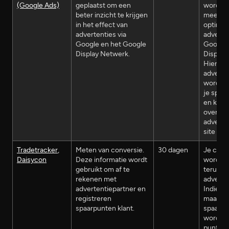
(Google Ads)
geplaatst om een
wordt n
beter inzicht te krijgen
meegen
in het effect van
optimal
advertenties via
adverten
Google en het Google
Google 
Display Netwerk.
Display
Hierdoo
adverte
worden 
je spec
en krijg
overbod
adverte
site te z
Tradetracker
,
Meten van conversie.
30 dagen
Je conv
Daisycon
Deze informatie wordt
worden 
gebruikt om af te
terugge
rekenen met
adverte
advertentiepartner en
Indien j
registreren
maakt v
spaarpunten klant.
spaarp
worden 
punten 