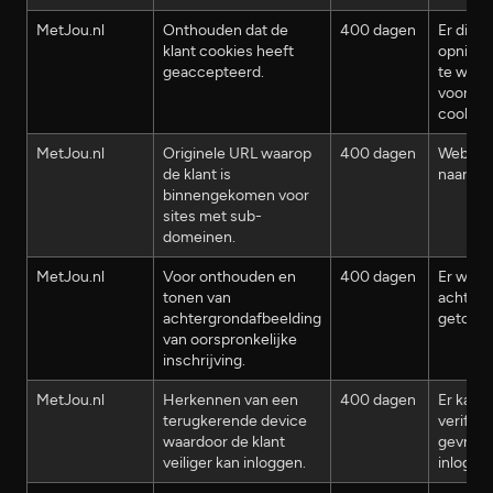
MetJou.nl
Onthouden dat de
400 dagen
Er dient
klant cookies heeft
opnieu
geaccepteerd.
te wor
voor pl
cookies
MetJou.nl
Originele URL waarop
400 dagen
Website
de klant is
naar be
binnengekomen voor
sites met sub-
domeinen.
MetJou.nl
Voor onthouden en
400 dagen
Er word
tonen van
achterg
achtergrondafbeelding
getoond
van oorspronkelijke
inschrijving.
MetJou.nl
Herkennen van een
400 dagen
Er kan 
terugkerende device
verific
waardoor de klant
gevraagd
veiliger kan inloggen.
inlogge