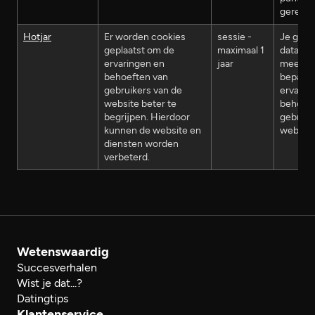
geregis
Hotjar
Er worden cookies
sessie -
Je gean
geplaatst om de
maximaal 1
data wo
ervaringen en
jaar
meegen
behoeften van
bepalen
gebruikers van de
ervarin
website beter te
behoeft
begrijpen. Hierdoor
gebruik
kunnen de website en
website
diensten worden
verbeterd.
Wetenswaardig
Succesverhalen
Wist je dat...?
Datingtips
Klantenservice