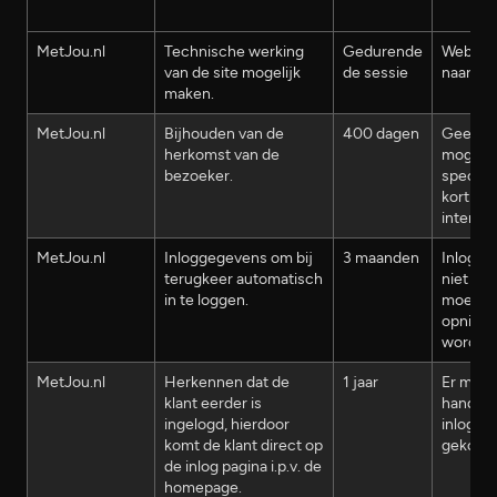
MetJou.nl
Technische werking
Gedurende
Website
van de site mogelijk
de sessie
naar be
maken.
MetJou.nl
Bijhouden van de
400 dagen
Geen ko
herkomst van de
mogelij
bezoeker.
specifi
korting
internet
MetJou.nl
Inloggegevens om bij
3 maanden
Inlogge
terugkeer automatisch
niet on
in te loggen.
moet el
opnieuw
worden
MetJou.nl
Herkennen dat de
1 jaar
Er moet
klant eerder is
handmat
ingelogd, hierdoor
inlogge
komt de klant direct op
gekozen
de inlog pagina i.p.v. de
homepage.