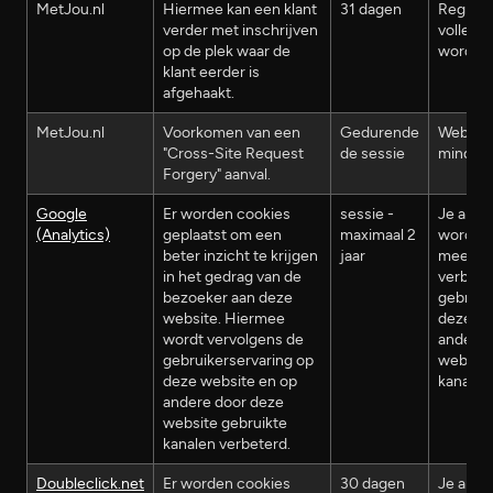
MetJou.nl
Hiermee kan een klant
31 dagen
Registr
verder met inschrijven
volledi
op de plek waar de
worden 
klant eerder is
afgehaakt.
MetJou.nl
Voorkomen van een
Gedurende
Website
"Cross-Site Request
de sessie
minder 
Forgery" aanval.
Google
Er worden cookies
sessie -
Je anon
(Analytics)
geplaatst om een
maximaal 2
wordt n
beter inzicht te krijgen
jaar
meegen
in het gedrag van de
verbete
bezoeker aan deze
gebruik
website. Hiermee
deze we
wordt vervolgens de
andere 
gebruikerservaring op
website
deze website en op
kanalen
andere door deze
website gebruikte
kanalen verbeterd.
Doubleclick.net
Er worden cookies
30 dagen
Je anon