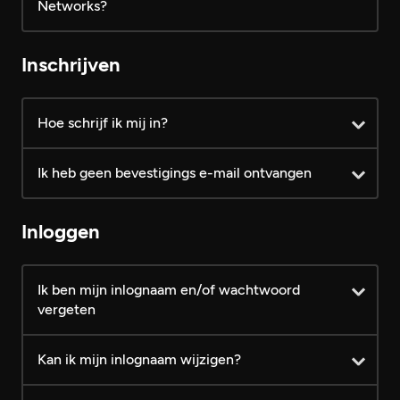
Networks?
Account toegang
Gratis
VIP
Inschrijven
Gratis profiel aanmaken
Hoe schrijf ik mij in?
Profielen bekijken
Ik heb geen bevestigings e-mail ontvangen
FotoZapper gebruiken
FotoZapper matches bekijken
Inloggen
Verzonden berichten altijd
leesbaar
Ik ben mijn inlognaam en/of wachtwoord
vergeten
Knipogen sturen
Kan ik mijn inlognaam wijzigen?
Persoonlijke berichten sturen