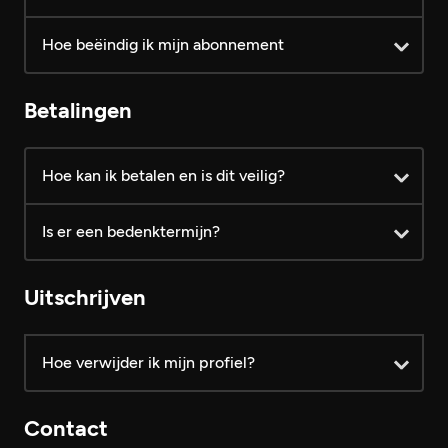
Hoe beëindig ik mijn abonnement
1 maand VIP € 24,99 /mnd
2 maanden VIP € 19,99 /mnd
Betalingen
4 maanden VIP € 14,99 /mnd
Hoe kan ik betalen en is dit veilig?
functionaliteiten
Is er een bedenktermijn?
Uitschrijven
Hoe verwijder ik mijn profiel?
Contact