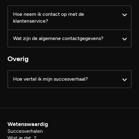
Hoe neem ik contact op met de
klantenservice?
Wat zijn de algemene contactgegevens?
log dan eerst in
Overig
Hoe vertel ik mijn succesverhaal?
hier
reactieformulier
Modelformulier voor
herroeping
reactieformulier
Wetenswaardig
Succesverhalen
Wist je dat...?