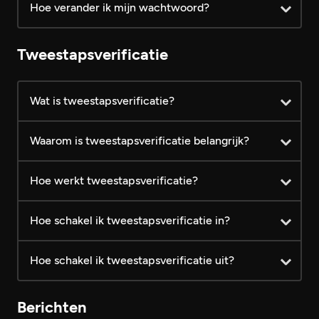
Hoe verander ik mijn wachtwoord?
Foto's plaatsen
Hoofdfoto's bekijken
Tweestapsverificatie
Extra foto's bekijken
Wat is tweestapsverificatie?
Laatste bezoekers bekijken
Waarom is tweestapsverificatie belangrijk?
Berichten lezen
Hoe werkt tweestapsverificatie?
Vanaf €
Prijs (inclusief BTW)
Gratis
24,99
Hoe schakel ik tweestapsverificatie in?
Hoe schakel ik tweestapsverificatie uit?
Berichten